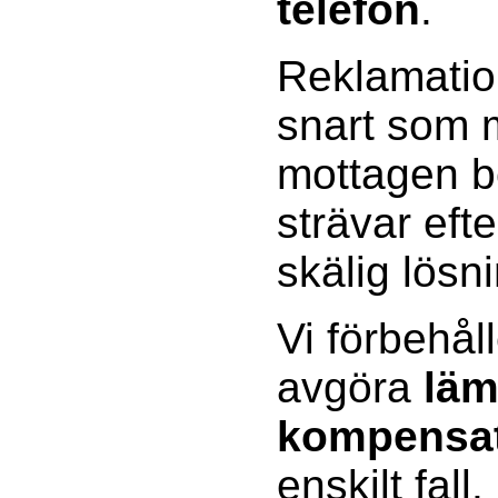
telefon
.
Reklamatio
snart som m
mottagen be
strävar efte
skälig lösn
Vi förbehåll
avgöra
läm
kompensa
enskilt fall.