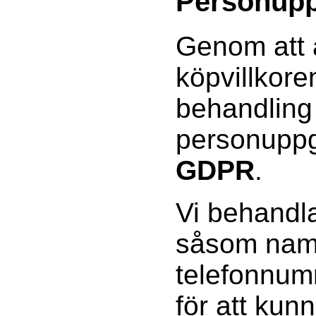
Personupp
Genom att 
köpvillkor
behandling
personuppgi
GDPR
.
Vi behandla
såsom namn
telefonnum
för att kun