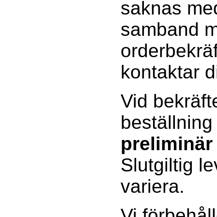
saknas med
samband 
orderbekräf
kontaktar d
Vid bekräft
beställning
preliminär
Slutgiltig l
variera.
Vi förbehåll