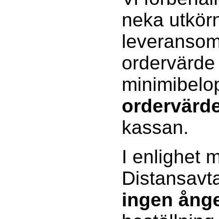
neka utkörn
leveransomr
ordervärde
minimibelo
ordervärd
kassan.
I enlighet 
Distansavta
ingen ånge