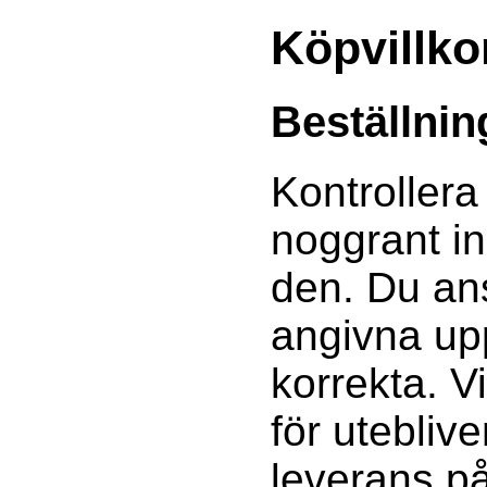
Köpvillko
Beställnin
Kontrollera
noggrant i
den. Du ans
angivna upp
korrekta. V
för utebliv
leverans p