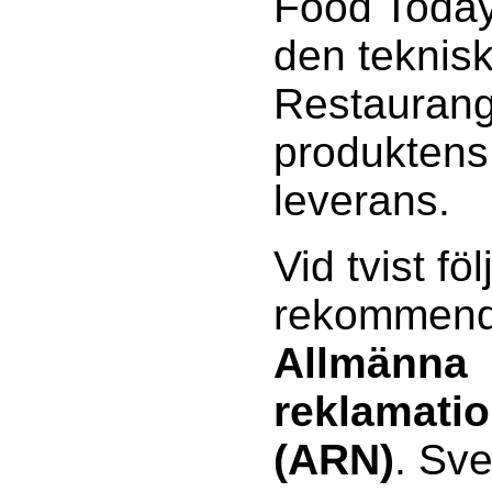
Food Today 
den teknisk
Restaurang
produktens 
leverans.
Vid tvist föl
rekommenda
Allmänna
reklamati
(ARN)
. Sv